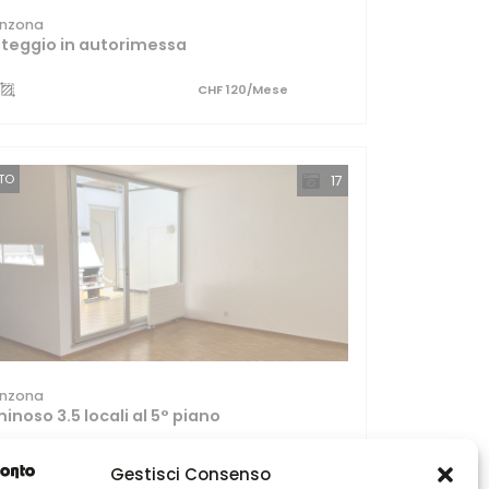
linzona
teggio in autorimessa
CHF 120/Mese
TTO
17
linzona
inoso 3.5 locali al 5° piano
3.5
CHF 1'100/Mese
Gestisci Consenso