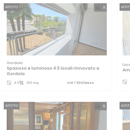
AFFITTO
AFFI
11
Gordola
Loc
Spazioso e luminoso 4.5 locali rinnovato a
Amp
Gordola
4.5
100 mq
CHF 1'300/Mese
AFFITTO
AFFI
5