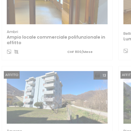
Ambri
Bel
Ampio locale commerciale polifunzionale in
Lum
affitto
CHF 800/Mese
AFFITTO
AFFI
13