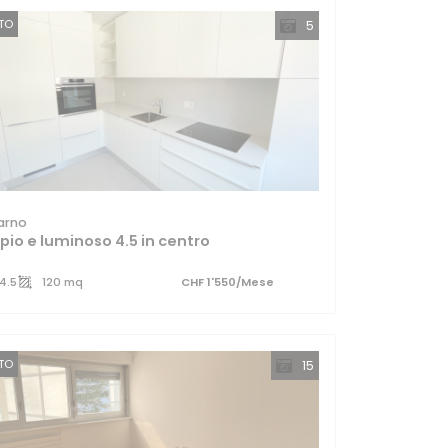
TTO
5
arno
io e luminoso 4.5 in centro
4.5
120 mq
CHF 1'550/Mese
TTO
15