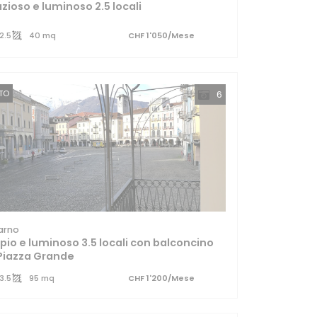
zioso e luminoso 2.5 locali
2.5
40 mq
CHF 1'050/Mese
TTO
6
arno
io e luminoso 3.5 locali con balconcino
Piazza Grande
3.5
95 mq
CHF 1'200/Mese