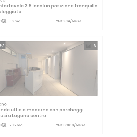
sca
fortevole 3.5 locali in posizione tranquilla
oleggiata
3
66 mq
CHF 984/Mese
TTO
6
ano
nde ufficio moderno con parcheggi
lusi a Lugano centro
9
235 mq
CHF 6'000/Mese