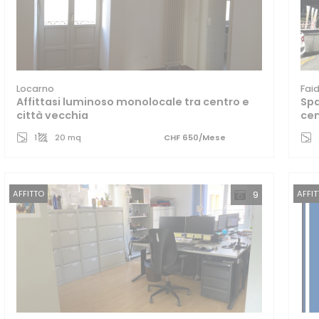
Locarno
Fai
Affittasi luminoso monolocale tra centro e
Spa
città vecchia
cen
1
20 mq
CHF 650/Mese
AFFITTO
AFFI
9