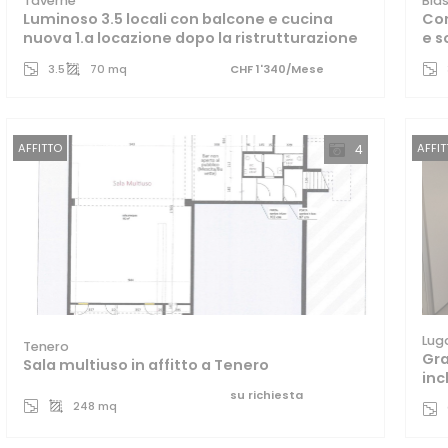
Taverne
Bia
Luminoso 3.5 locali con balcone e cucina
Con
nuova 1.a locazione dopo la ristrutturazione
e s
3.5
70 mq
CHF 1'340/Mese
AFFITTO
AFFI
4
Lug
Tenero
Gra
Sala multiuso in affitto a Tenero
inc
su richiesta
248 mq