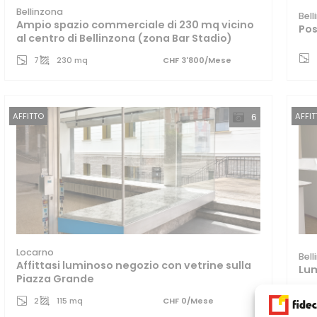
Bellinzona
Bel
Ampio spazio commerciale di 230 mq vicino
Pos
al centro di Bellinzona (zona Bar Stadio)
7
230 mq
CHF 3'800/Mese
AFFITTO
AFFI
6
Locarno
Bel
Affittasi luminoso negozio con vetrine sulla
Lum
Piazza Grande
2
115 mq
CHF 0/Mese