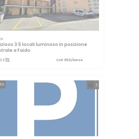
do
zioso 3.5 locali luminoso in posizione
trale a Faido
3.5
CHF 850/Mese
TTO
1