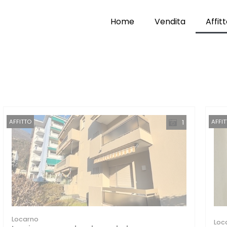
Home
Vendita
Affit
AFFITTO
AFFI
1
Locarno
Loc