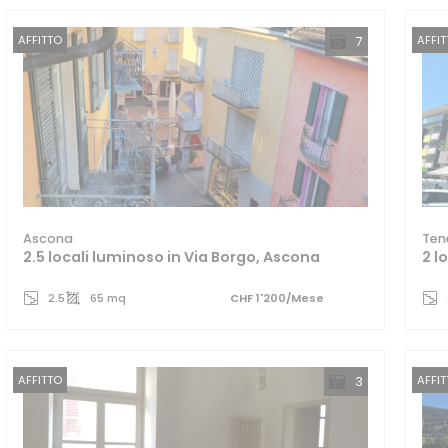
AFFITTO
AFFI
7
Ascona
Ten
2.5 locali luminoso in Via Borgo, Ascona
2 l
2.5
65 mq
CHF 1'200/Mese
AFFITTO
AFFI
3