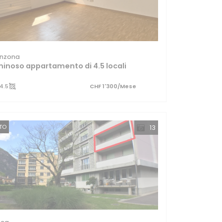
linzona
inoso appartamento di 4.5 locali
4.5
CHF 1'300/Mese
TTO
13