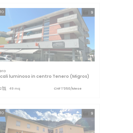
TTO
9
ero
ocali luminoso in centro Tenero (Migros)
2
49 mq
CHF 1'050/Mese
TTO
9