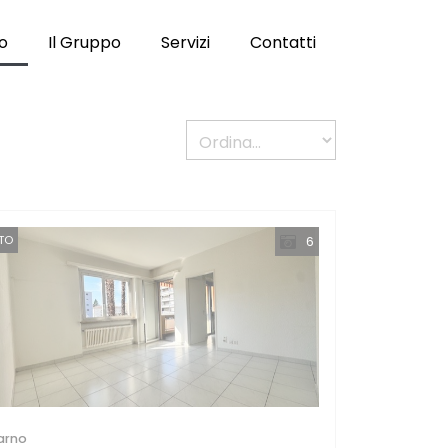
to
Il Gruppo
Servizi
Contatti
TTO
6
arno