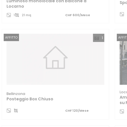
Luminoso monolocale con balcone a
Spa
Locarno
1
21 mq
CHF 600/Mese
AFFITTO
AFFI
1
Loc
Bellinzona
Amp
Posteggio Box Chiuso
su 
CHF 120/Mese