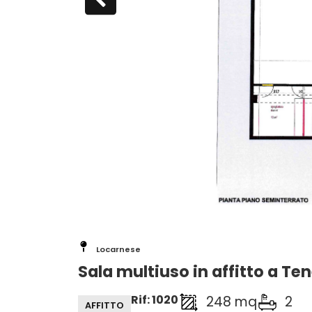
Locarnese
Sala multiuso in affitto a Te
Rif: 1020
248 mq
2
AFFITTO