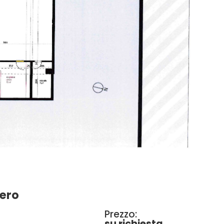
nero
Prezzo:
su richiesta