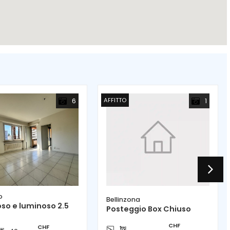
AFFITTO
6
1
o
Bellinzona
so e luminoso 2.5
Posteggio Box Chiuso
CHF
CHF