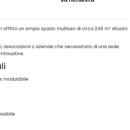
n affitto un ampio spazio multiuso di circa 248 m² situato
ri, associazioni o aziende che necessitano di una sede
ontinuative.
li
e modulabile
ssibile