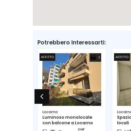
Potrebbero Interessarti:
AFFITTO
AFFITTO
7
1
Locarno
Locarn
di 4.5
Luminoso monolocale
Spazio
astica vista
con balcone a Locarno
locali
CHF