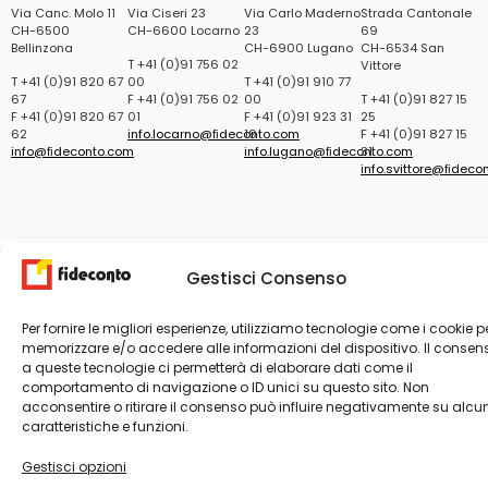
Via Canc. Molo 11
Via Ciseri 23
Via Carlo Maderno
Strada Cantonale
CH-6500
CH-6600 Locarno
23
69
Bellinzona
CH-6900 Lugano
CH-6534 San
T +41 (0)91 756 02
Vittore
T +41 (0)91 820 67
00
T +41 (0)91 910 77
67
F +41 (0)91 756 02
00
T +41 (0)91 827 15
F +41 (0)91 820 67
01
F +41 (0)91 923 31
25
62
info.locarno@ﬁdeconto.com
19
F +41 (0)91 827 15
info@ﬁdeconto.com
info.lugano@ﬁdeconto.com
31
info.svittore@ﬁdeco
Gestisci Consenso
Per fornire le migliori esperienze, utilizziamo tecnologie come i cookie p
memorizzare e/o accedere alle informazioni del dispositivo. Il consen
a queste tecnologie ci permetterà di elaborare dati come il
comportamento di navigazione o ID unici su questo sito. Non
acconsentire o ritirare il consenso può influire negativamente su alcu
caratteristiche e funzioni.
Gestisci opzioni